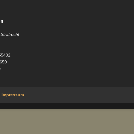
ng
 Strafrecht
55492
5659
e
Impressum