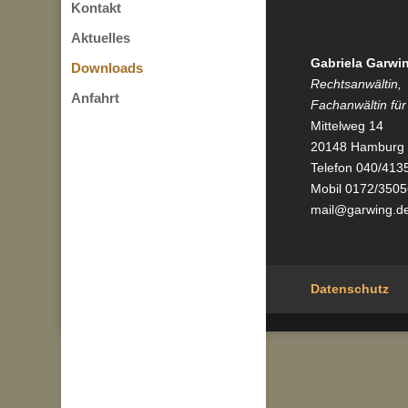
Kontakt
Aktuelles
Gabriela Garwi
Downloads
Rechtsanwältin,
Anfahrt
Fachanwältin für
Mittelweg 14
20148 Hamburg
Telefon 040/413
Mobil 0172/350
mail@garwing.d
Datenschutz